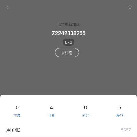
点击重新加载
Z2242338255
Lv.2
发消息
0
4
0
5
主题
回复
关注
粉丝
用户ID
5657