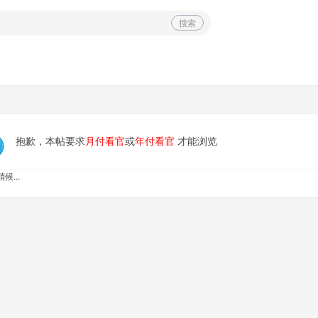
搜索
抱歉，本帖要求
月付看官
或
年付看官
才能浏览
候...