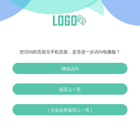
您访问的页面无手机页面，是否进一步访问电脑版？
继续访问
返回上一页
[ 点击这里返回上一页 ]